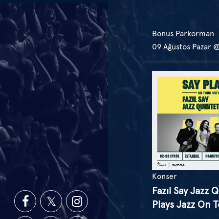
Bonus Parkorman
09 Ağustos Pazar 
Konser
Fazıl Say Jazz 
Plays Jazz On 